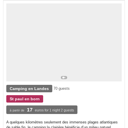
Camping en Landes
70 guests
St paul en born
17
euros for 1 night 2 guests
à partir de
A quelques kilomètres seulement des immenses plages atlantiques
de sable fin, le camping la clairière bénéficie d’un milieu naturel