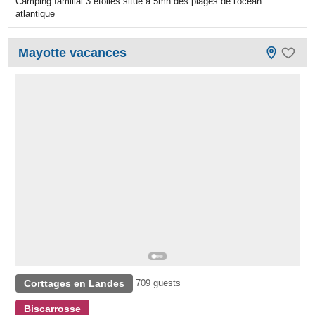
Camping familial 3 étoiles situé à 5mn des plages de l'océan
atlantique
Mayotte vacances
Corttages en Landes
709 guests
Biscarrosse