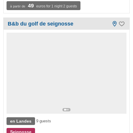
49
euros for 1 night 2 guests
à partir de
B&b du golf de seignosse
en Landes
9 guests
Seignosse