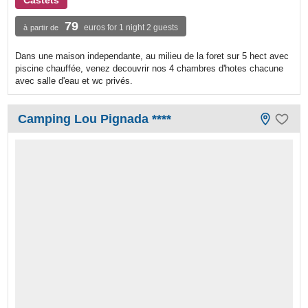
79
euros for 1 night 2 guests
à partir de
Dans une maison independante, au milieu de la foret sur 5 hect avec
piscine chauffée, venez decouvrir nos 4 chambres d'hotes chacune
avec salle d'eau et wc privés.
Camping Lou Pignada ****