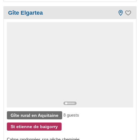
Gîte Elgartea
Gîte rural en Aquitaine
8 guests
St etienne de baigorry
Calme,randonnées,spa,pêche,cheminée