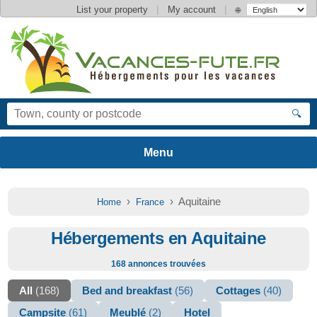
|
|
List your property
My account
🌐
🔍
›
› Aquitaine
Home
France
Hébergements en Aquitaine
168 annonces trouvées
All
(168)
Bed and breakfast
(56)
Cottages
(40)
Campsite
(61)
Meublé
(2)
Hotel