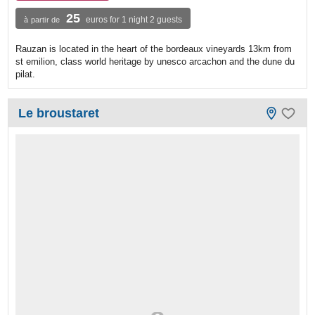
25
euros for 1 night 2 guests
à partir de
Rauzan is located in the heart of the bordeaux vineyards 13km from
st emilion, class world heritage by unesco arcachon and the dune du
pilat.
Le broustaret