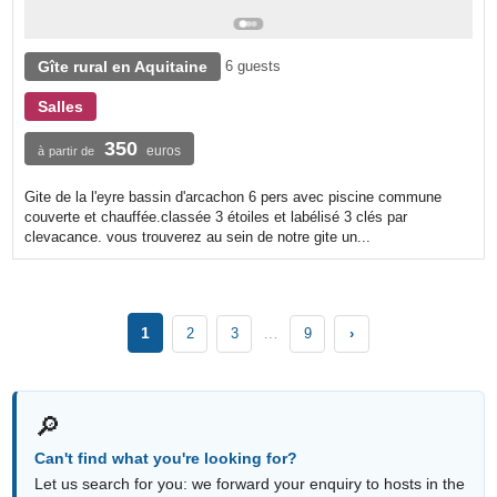
Gîte rural en Aquitaine
6 guests
Salles
350
euros
à partir de
Gite de la l'eyre bassin d'arcachon 6 pers avec piscine commune
couverte et chauffée.classée 3 étoiles et labélisé 3 clés par
clevacance. vous trouverez au sein de notre gite un...
1
…
2
3
9
›
🔎
Can't find what you're looking for?
Let us search for you: we forward your enquiry to hosts in the