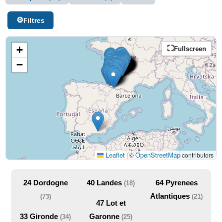
Filtres
+
Fullscreen
−
Leaflet
OpenStreetMap
|
©
contributors
24
Dordogne
40
Landes
64
Pyrenees
(18)
Atlantiques
(73)
(21)
47
Lot et
33
Gironde
Garonne
(34)
(25)