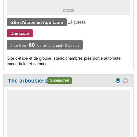
Gîte d'étape en Aquitaine
14 guests
Damazan
60
euros for 1 night 2 guests
à partir de
Gite d'étape et de groupe ,studio,chambres près sortie autoroute
coeur du lot et garonne
The arbousiers
Sponsored