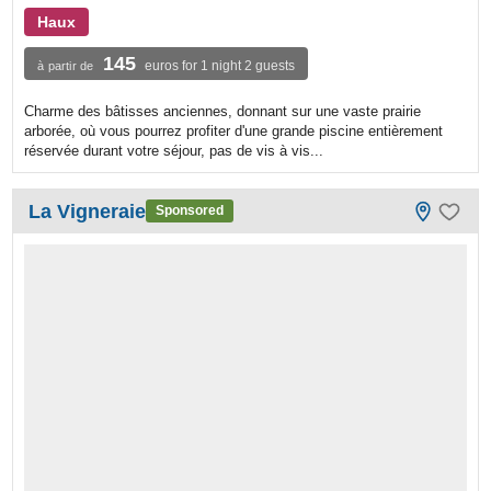
Haux
145
euros for 1 night 2 guests
à partir de
Charme des bâtisses anciennes, donnant sur une vaste prairie
arborée, où vous pourrez profiter d'une grande piscine entièrement
réservée durant votre séjour, pas de vis à vis...
La Vigneraie
Sponsored