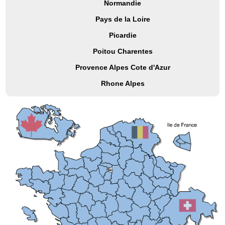
Normandie
Pays de la Loire
Picardie
Poitou Charentes
Provence Alpes Cote d'Azur
Rhone Alpes