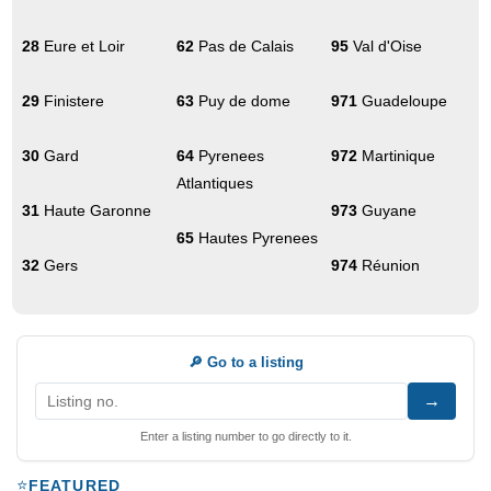
28
Eure et Loir
62
Pas de Calais
95
Val d'Oise
29
Finistere
63
Puy de dome
971
Guadeloupe
30
Gard
64
Pyrenees
972
Martinique
Atlantiques
31
Haute Garonne
973
Guyane
65
Hautes Pyrenees
32
Gers
974
Réunion
🔎 Go to a listing
→
Enter a listing number to go directly to it.
FEATURED