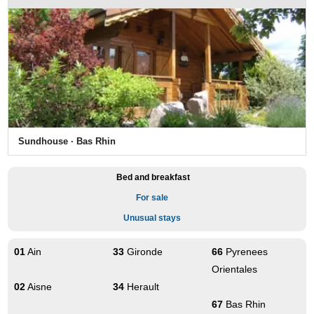
Sundhouse · Bas Rhin
Bed and breakfast
For sale
Unusual stays
01
Ain
33
Gironde
66
Pyrenees
Orientales
02
Aisne
34
Herault
67
Bas Rhin