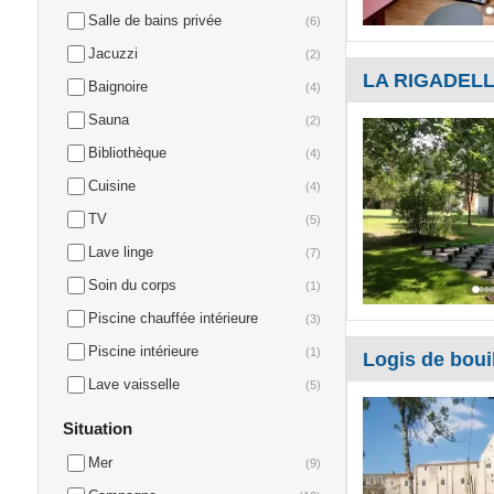
Salle de bains privée
(6)
Jacuzzi
(2)
LA RIGADEL
Baignoire
(4)
Sauna
(2)
Bibliothèque
(4)
Cuisine
(4)
TV
(5)
Lave linge
(7)
Soin du corps
(1)
Piscine chauffée intérieure
(3)
Piscine intérieure
(1)
Logis de boui
Lave vaisselle
(5)
Situation
Mer
(9)