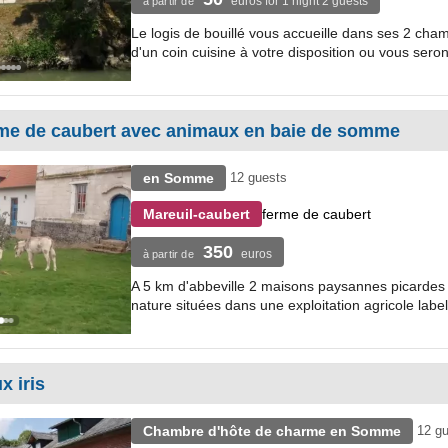
euros for 1 night 2 guests
à partir de
Le logis de bouillé vous accueille dans ses 2 cham
d'un coin cuisine à votre disposition ou vous serons
rme de caubert avec animaux en baie de somme
en Somme
12 guests
ferme de caubert
Mareuil-caubert
350
euros
à partir de
A 5 km d'abbeville 2 maisons paysannes picardes 
nature situées dans une exploitation agricole labell
x iris
Chambre d'hôte de charme en Somme
12 g