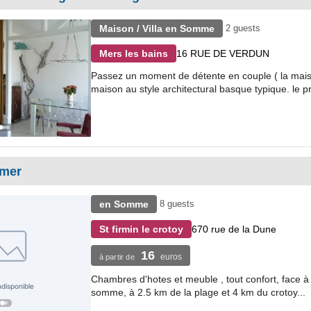
Maison / Villa en Somme
2 guests
16 RUE DE VERDUN
Mers les bains
Passez un moment de détente en couple ( la mais
maison au style architectural basque typique. le pro
 mer
en Somme
8 guests
670 rue de la Dune
St firmin le crotoy
16
euros
à partir de
Chambres d'hotes et meuble , tout confort, face à 
somme, à 2.5 km de la plage et 4 km du crotoy...