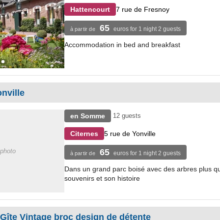
7 rue de Fresnoy
Hattencourt
65
euros for 1 night 2 guests
à partir de
Accommodation in bed and breakfast
nville
en Somme
12 guests
5 rue de Yonville
Citernes
photo
65
euros for 1 night 2 guests
à partir de
Dans un grand parc boisé avec des arbres plus qu
souvenirs et son histoire
te Vintage broc design de détente