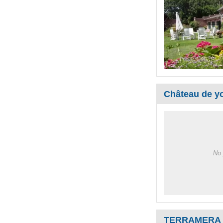
Château de yo
No 
TERRAMERA Gî