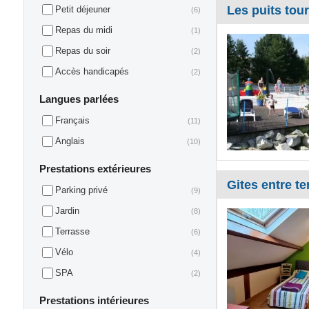
Les puits tou
Petit déjeuner
(6)
Repas du midi
(1)
Repas du soir
(2)
Accès handicapés
(2)
Langues parlées
Français
(11)
Anglais
(10)
Prestations extérieures
Gites entre te
Parking privé
(9)
Jardin
(8)
Terrasse
(6)
Vélo
(4)
SPA
(2)
Prestations intérieures