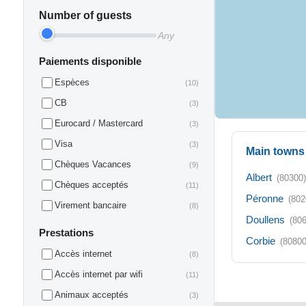
Number of guests
Any
Paiements disponible
Espèces
(10)
CB
(3)
Eurocard / Mastercard
(3)
Visa
(3)
Main towns 
Chèques Vacances
(9)
Albert
(80300)
Chèques acceptés
(11)
Péronne
(802
Virement bancaire
(8)
Doullens
(80
Prestations
Corbie
(80800
Accès internet
(8)
Accès internet par wifi
(11)
Animaux acceptés
(3)