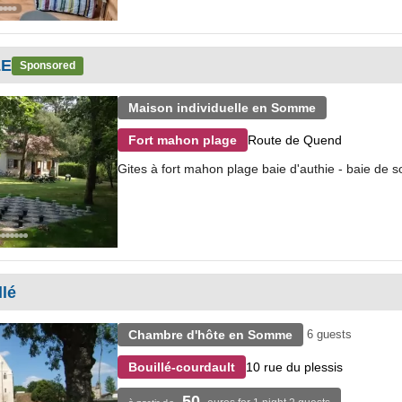
LE
Sponsored
Maison individuelle en Somme
Route de Quend
Fort mahon plage
Gites à fort mahon plage baie d'authie - baie de
llé
Chambre d'hôte en Somme
6 guests
10 rue du plessis
Bouillé-courdault
50