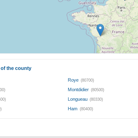
of the county
Roye
(80700)
Montdidier
00)
(80500)
Longueau
600)
(80330)
Ham
)
(80400)