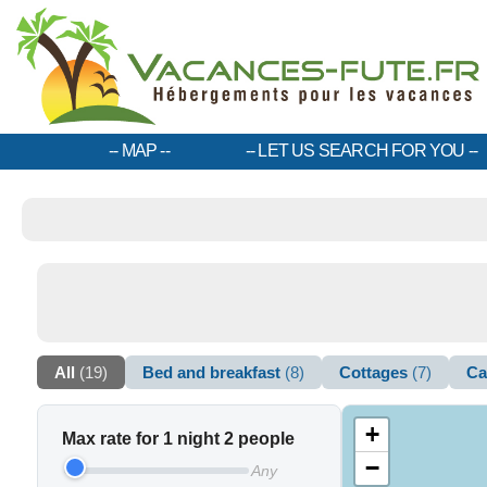
MAP
LET US SEARCH FOR YOU
All
(19)
Bed and breakfast
(8)
Cottages
(7)
Ca
+
Max rate for 1 night 2 people
−
Any