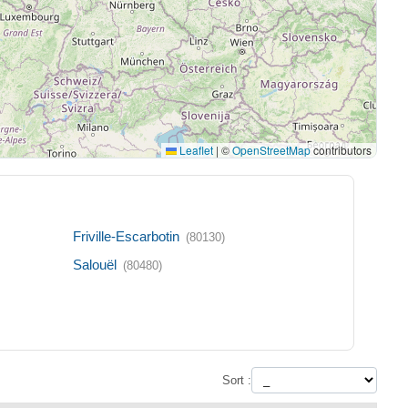
Leaflet
|
©
OpenStreetMap
contributors
Friville-Escarbotin
(80130)
Salouël
(80480)
Sort :