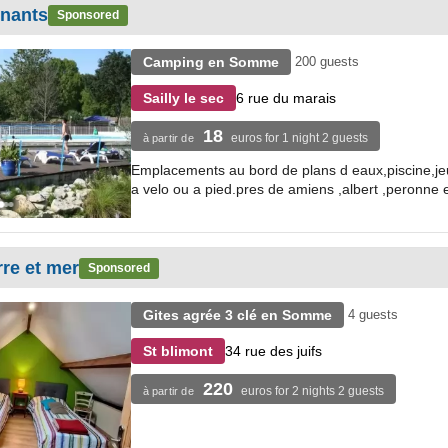
rnants
Sponsored
Camping en Somme
200 guests
6 rue du marais
Sailly le sec
18
euros for 1 night 2 guests
à partir de
Emplacements au bord de plans d eaux,piscine,jeu
a velo ou a pied.pres de amiens ,albert ,peronne e
rre et mer
Sponsored
Gites agrée 3 clé en Somme
4 guests
34 rue des juifs
St blimont
220
euros for 2 nights 2 guests
à partir de