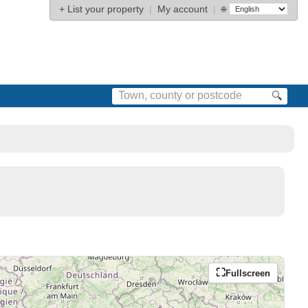
+
List your property
|
My account
|
🌐
🔍
Fullscreen