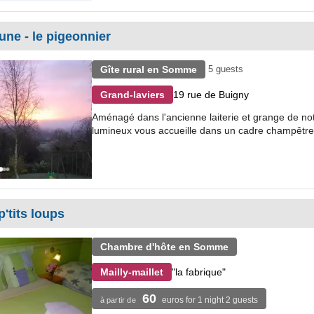
aune - le pigeonnier
Gîte rural en Somme
5 guests
19 rue de Buigny
Grand-laviers
Aménagé dans l'ancienne laiterie et grange de not
lumineux vous accueille dans un cadre champêtre 
'tits loups
Chambre d'hôte en Somme
"la fabrique"
Mailly-maillet
60
euros for 1 night 2 guests
à partir de