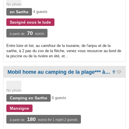
No photo
en Sarthe
4 guests
Savigné sous le lude
70
euros
à partir de
Entre loire et loir, au carrefour de la touraine, de l'anjou et de la
sarthe, à 2 pas du zoo de la flèche, venez vous resourcer au bord de
la piscine ou de la rivière en été, et...
Mobil home au camping de la plage*** à mansigné (72510)
No photo
Camping en Sarthe
6 guests
Mansigne
180
euros for 1 night 2 guests
à partir de