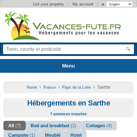
|
|
List your property
My account
🌐
🔍
›
›
› Sarthe
Home
France
Pays de la Loire
Hébergements en Sarthe
7 annonces trouvées
All
(7)
Bed and breakfast
(2)
Cottages
(4)
Campsite
(1)
Meublé
Hotel