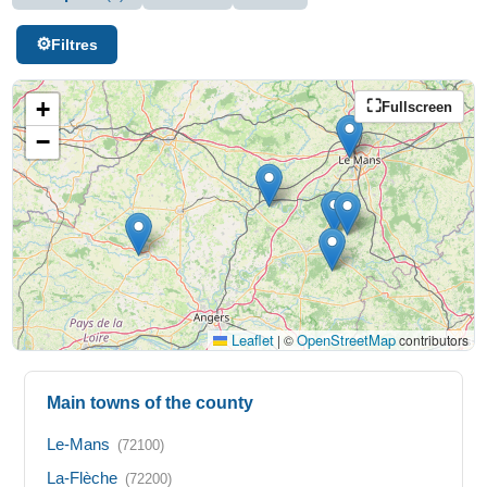
Filtres
+
Fullscreen
−
Leaflet
OpenStreetMap
|
©
contributors
Main towns of the county
Le-Mans
(72100)
La-Flèche
(72200)