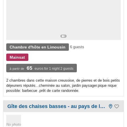
Chambre d'hôte en Limousin
6 guests
Mainsat
65
euros for 1 night 2 guests
à partir de
2 chambres dans cette maison creusoise, de pierres et de bois.petits
déjeuners réputés...cheminée au salon, jardin paysager.pique nique
possible: barbecue .prêt de carte randonnée.
Gîte des chaises basses - au pays de la vézère
No photo