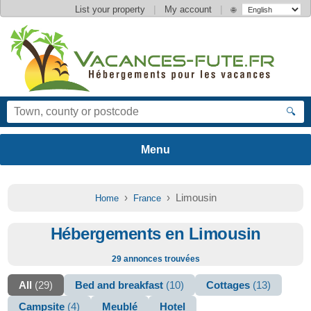
|
|
List your property
My account
🌐
🔍
›
› Limousin
Home
France
Hébergements en Limousin
29 annonces trouvées
All
(29)
Bed and breakfast
(10)
Cottages
(13)
Campsite
(4)
Meublé
Hotel