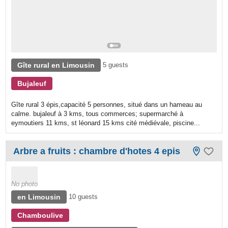
Gîte rural en Limousin
5 guests
Bujaleuf
Gîte rural 3 épis,capacité 5 personnes, situé dans un hameau au
calme. bujaleuf à 3 kms, tous commerces; supermarché à
eymoutiers 11 kms, st léonard 15 kms cité médiévale, piscine...
Arbre a fruits : chambre d'hotes 4 epis
No photo
en Limousin
10 guests
Chamboulive