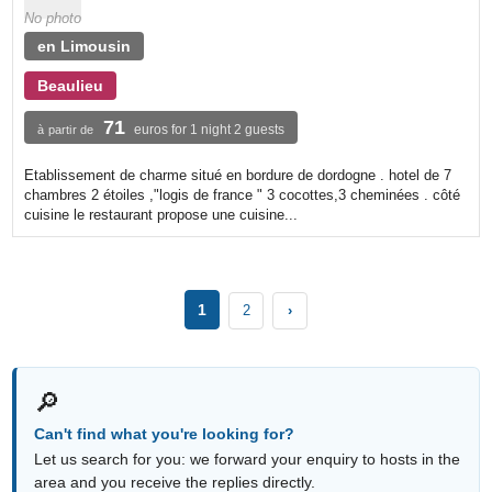
No photo
en Limousin
Beaulieu
71
euros for 1 night 2 guests
à partir de
Etablissement de charme situé en bordure de dordogne . hotel de 7
chambres 2 étoiles ,"logis de france " 3 cocottes,3 cheminées . côté
cuisine le restaurant propose une cuisine...
1
2
›
🔎
Can't find what you're looking for?
Let us search for you: we forward your enquiry to hosts in the
area and you receive the replies directly.