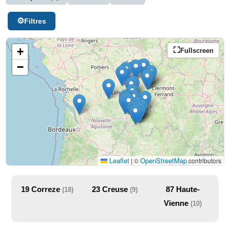
Filtres
+
Fullscreen
−
Leaflet
OpenStreetMap
|
©
contributors
19
Correze
23
Creuse
87
Haute-
(18)
(9)
Vienne
(10)