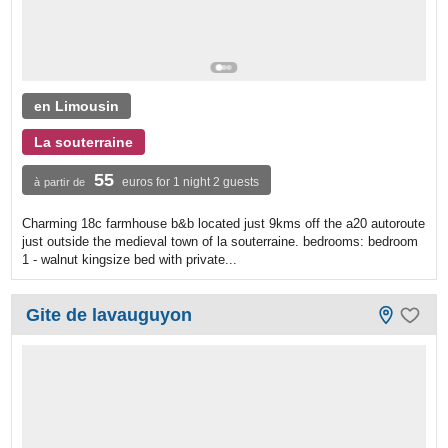
en Limousin
La souterraine
55
euros for 1 night 2 guests
à partir de
Charming 18c farmhouse b&b located just 9kms off the a20 autoroute
just outside the medieval town of la souterraine. bedrooms: bedroom
1 - walnut kingsize bed with private...
Gite de lavauguyon