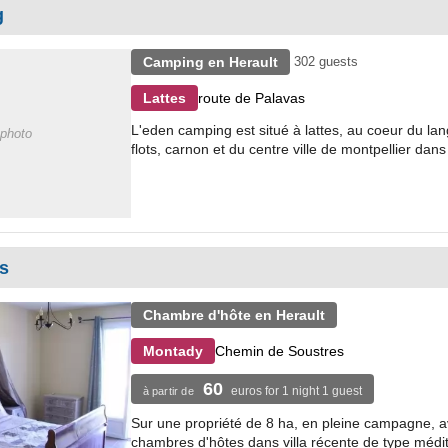
g
Camping en Herault
302 guests
route de Palavas
Lattes
L'eden camping est situé à lattes, au coeur du la
photo
flots, carnon et du centre ville de montpellier dan
s
Chambre d'hôte en Herault
Chemin de Soustres
Montady
60
euros for 1 night 1 guest
à partir de
Sur une propriété de 8 ha, en pleine campagne, a
chambres d'hôtes dans villa récente de type médit