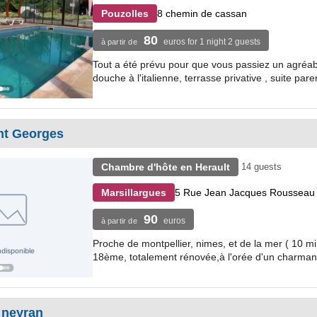
8 chemin de cassan
Pouzolles
80
euros for 1 night 2 guests
à partir de
Tout a été prévu pour que vous passiez un agréa
douche à l'italienne, terrasse privative , suite pa
nt Georges
Chambre d'hôte en Herault
14 guests
5 Rue Jean Jacques Rousseau
Marsillargues
90
euros
à partir de
Proche de montpellier, nimes, et de la mer ( 10 m
18ème, totalement rénovée,à l'orée d'un charmant e
 neyran