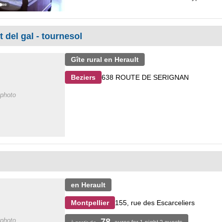
 del gal - tournesol
Gîte rural en Herault
638 ROUTE DE SERIGNAN
Beziers
photo
en Herault
155, rue des Escarceliers
Montpellier
photo
78