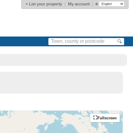
+
List your property
|
My account
|
🌐
🔍
Fullscreen