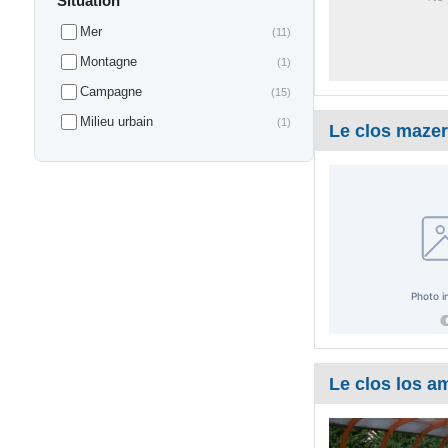
Situation
Mer
(11)
Montagne
(1)
Campagne
(15)
Milieu urbain
(1)
Le clos mazer
Le clos los am