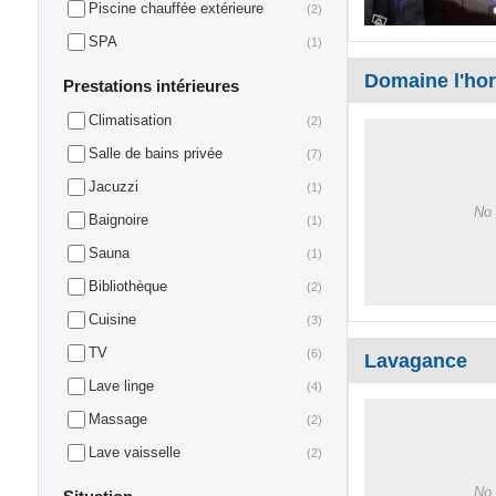
Piscine chauffée extérieure
(2)
SPA
(1)
Domaine l'hort
Prestations intérieures
Climatisation
(2)
Salle de bains privée
(7)
Jacuzzi
(1)
No 
Baignoire
(1)
Sauna
(1)
Bibliothèque
(2)
Cuisine
(3)
TV
(6)
Lavagance
Lave linge
(4)
Massage
(2)
Lave vaisselle
(2)
No 