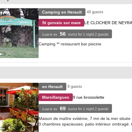
Camping en Herault
49 guests
LE CLOCHER DE NEYR
St gervais sur mare
56
euros for 1 night 2 guests
à partir de
Camping ** restaurant bar piscine
en Herault
8 guests
9 rue brossolette
Marsillargues
69
euros for 1 night 2 guests
à partir de
Maison de maître xviiième, 7 mn de la mer située 
3 chambres spacieuses. patio intérieur ombragé. ta