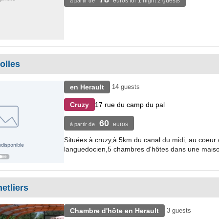
euros for 1 night 2 guests
à partir de
olles
en Herault
14 guests
17 rue du camp du pal
Cruzy
60
euros
à partir de
Situées à cruzy,à 5km du canal du midi, au coeur 
languedocien,5 chambres d'hôtes dans une maiso
etliers
Chambre d'hôte en Herault
3 guests