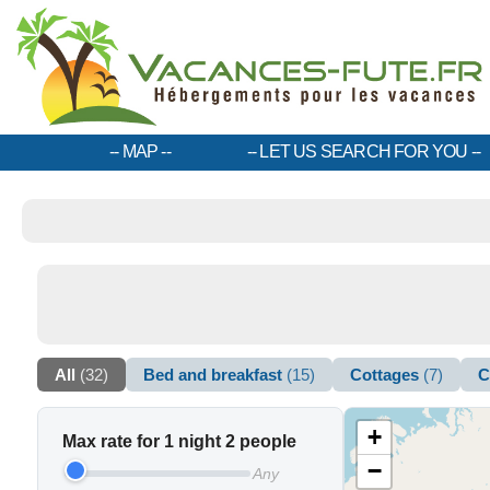
MAP
LET US SEARCH FOR YOU
All
(32)
Bed and breakfast
(15)
Cottages
(7)
C
+
Max rate for 1 night 2 people
−
Any