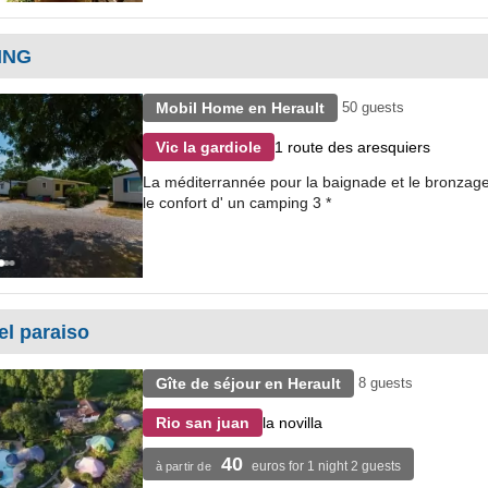
ING
Mobil Home en Herault
50 guests
1 route des aresquiers
Vic la gardiole
La méditerrannée pour la baignade et le bronzage, l
le confort d' un camping 3 *
el paraiso
Gîte de séjour en Herault
8 guests
la novilla
Rio san juan
40
euros for 1 night 2 guests
à partir de