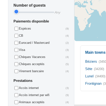
Number of guests
Any
Paiements disponible
Espèces
(9)
CB
(4)
Eurocard / Mastercard
(2)
Visa
(3)
Main towns 
Chèques Vacances
(4)
Béziers
(3450
Chèques acceptés
(5)
Sète
(34200)
Virement bancaire
(4)
Lunel
(34400)
Prestations
Frontignan
(3
Accès internet
(3)
Accès internet par wifi
(9)
Animaux acceptés
(4)