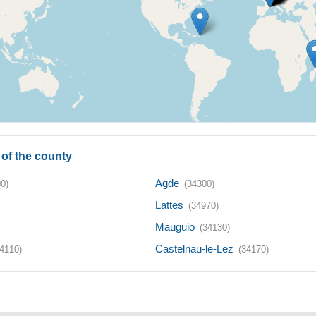
of the county
Agde
0)
(34300)
Lattes
(34970)
Mauguio
(34130)
Castelnau-le-Lez
4110)
(34170)