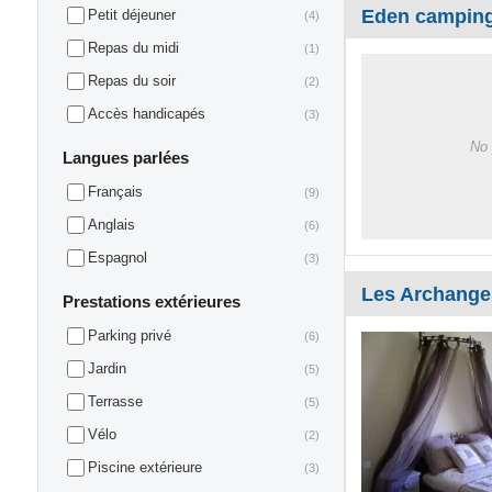
Eden campin
Petit déjeuner
(4)
Repas du midi
(1)
Repas du soir
(2)
Accès handicapés
(3)
No 
Langues parlées
Français
(9)
Anglais
(6)
Espagnol
(3)
Les Archange
Prestations extérieures
Parking privé
(6)
Jardin
(5)
Terrasse
(5)
Vélo
(2)
Piscine extérieure
(3)