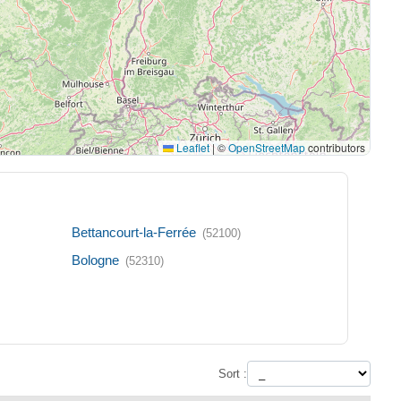
Leaflet
|
©
OpenStreetMap
contributors
Bettancourt-la-Ferrée
(52100)
Bologne
(52310)
Sort :