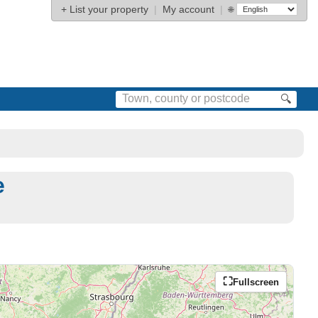
+
List your property
|
My account
|
🌐
🔍
e
Fullscreen