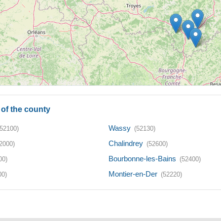
of the county
Wassy
(52100)
(52130)
Chalindrey
2000)
(52600)
Bourbonne-les-Bains
00)
(52400)
Montier-en-Der
00)
(52220)