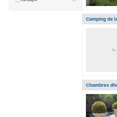
(3)
Camping de la
No 
Chambres dhot