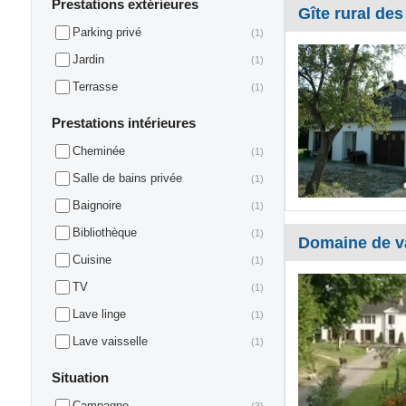
Prestations extérieures
Gîte rural des
Parking privé
(1)
Jardin
(1)
Terrasse
(1)
Prestations intérieures
Cheminée
(1)
Salle de bains privée
(1)
Baignoire
(1)
Bibliothèque
(1)
Domaine de v
Cuisine
(1)
TV
(1)
Lave linge
(1)
Lave vaisselle
(1)
Situation
Campagne