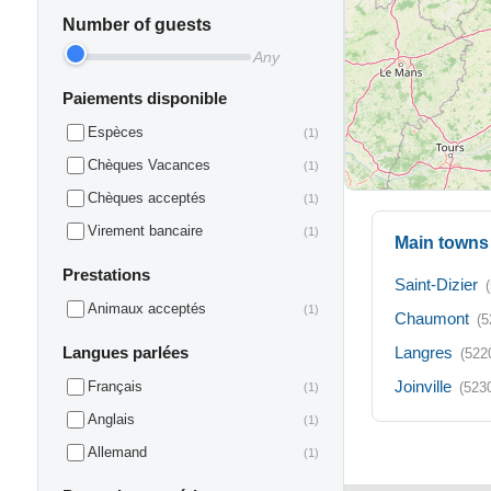
Number of guests
Any
Paiements disponible
Espèces
(1)
Chèques Vacances
(1)
Chèques acceptés
(1)
Virement bancaire
(1)
Main towns 
Prestations
Saint-Dizier
Animaux acceptés
(1)
Chaumont
(5
Langues parlées
Langres
(522
Joinville
Français
(523
(1)
Anglais
(1)
Allemand
(1)