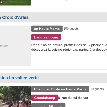
 Croix d'Arles
en Haute Marne
100 guests
Langres/bourg
Dans 7 ha de nature, profitez des deux piscines, du
photo
découvrez la cuisine régionale. partez à la découve
es La vallee verte
Chambre d'hôte en Haute Marne
10 guests
8, rue du cul du sac
Grandchamp
89