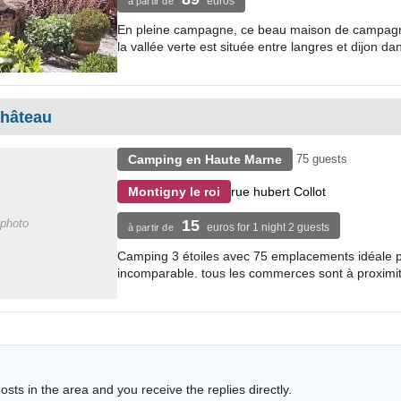
euros
à partir de
En pleine campagne, ce beau maison de campagne
la vallée verte est située entre langres et dijon dans
hâteau
Camping en Haute Marne
75 guests
rue hubert Collot
Montigny le roi
photo
15
euros for 1 night 2 guests
à partir de
Camping 3 étoiles avec 75 emplacements idéale p
incomparable. tous les commerces sont à proximit
sts in the area and you receive the replies directly.