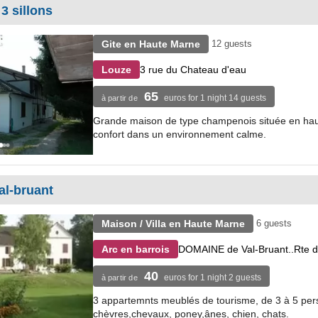
 3 sillons
Gite en Haute Marne
12 guests
3 rue du Chateau d'eau
Louze
65
euros for 1 night 14 guests
à partir de
Grande maison de type champenois située en haute
confort dans un environnement calme.
al-bruant
Maison / Villa en Haute Marne
6 guests
DOMAINE de Val-Bruant..Rte d
Arc en barrois
40
euros for 1 night 2 guests
à partir de
3 appartemnts meublés de tourisme, de 3 à 5 pers
chèvres,chevaux, poney,ânes, chien, chats.