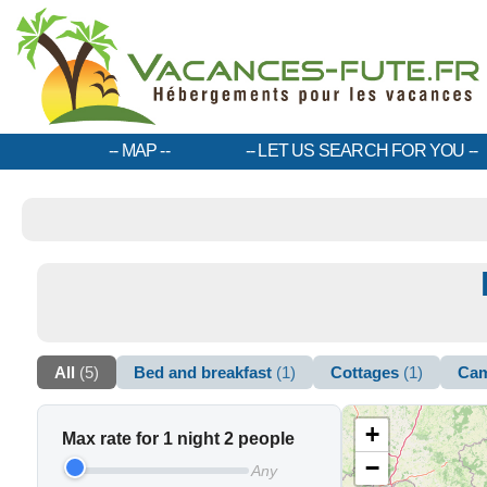
MAP
LET US SEARCH FOR YOU
All
(5)
Bed and breakfast
(1)
Cottages
(1)
Cam
+
Max rate for 1 night 2 people
−
Any