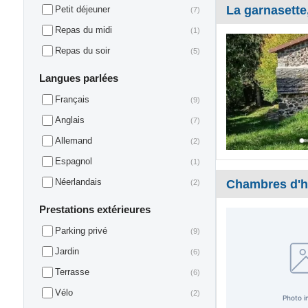
La garnasette
Petit déjeuner
(7)
Repas du midi
(1)
Repas du soir
(5)
Langues parlées
Français
(9)
Anglais
(7)
Allemand
(2)
Espagnol
(1)
Néerlandais
Chambres d'ho
(2)
Prestations extérieures
Parking privé
(9)
Jardin
(6)
Terrasse
(6)
Vélo
(2)