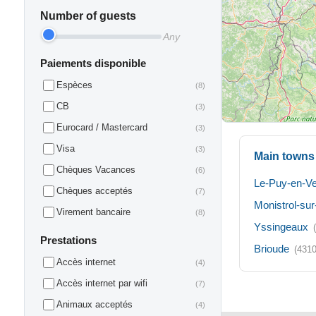
Number of guests
Any
Paiements disponible
Espèces
(8)
CB
(3)
Eurocard / Mastercard
(3)
Visa
(3)
Main towns 
Chèques Vacances
(6)
Le-Puy-en-Ve
Chèques acceptés
(7)
Monistrol-sur
Virement bancaire
(8)
Yssingeaux
Prestations
Brioude
(4310
Accès internet
(4)
Accès internet par wifi
(7)
Animaux acceptés
(4)