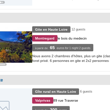
Gite en Haute Loire
12 guests
le bois du medecin
Montregard
65
euros for 1 night 2 guests
à partir de
Nous avons 2 chambres d'hôtes, plus un gite (clas
foret privé. 6 personnes en gite et 2x2 personnes
te
Gîte rural en Haute Loire
6 guests
89 rue Traverse
Valprivas
300