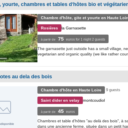
, yourte, chambres et tables d'hôtes bio et végétari
Chambre d'hôte, gite et yourte en Haute Loir
la Garnasette
Rosières
75
euros for 1 night 2 guests
à partir de
The garnasette just outside has a small village, ne
vegetarian and organic quality (we like rather cour
tes au dela des bois
Chambre d'hôte en Haute Loire
9 guests
montcoudiol
Saint dider en velay
45
euros
à partir de
Chambres et table d'hôtes "au delà des bois", à sai
dans une ancienne ferme, située dans un petit ha