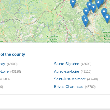
of the county
lay
Sainte-Sigolène
(43000)
(43600)
-Loire
Aurec-sur-Loire
(43120)
(43110)
Saint-Just-Malmont
(43200)
(43240)
Brives-Charensac
0)
(43700)