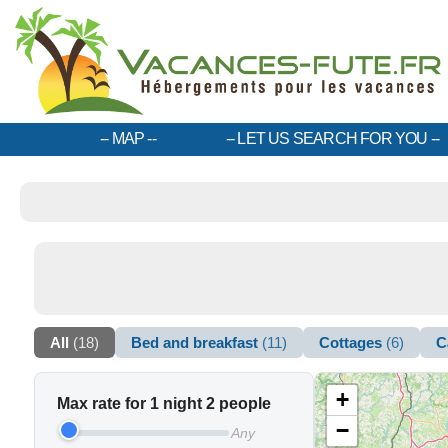
MAP
LET US SEARCH FOR YOU
All
(18)
Bed and breakfast
(11)
Cottages
(6)
C
+
Max rate for 1 night 2 people
−
Any