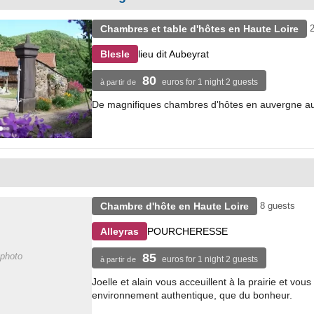
Chambres et table d'hôtes en Haute Loire
2
lieu dit Aubeyrat
Blesle
80
euros for 1 night 2 guests
à partir de
De magnifiques chambres d'hôtes en auvergne au c
Chambre d'hôte en Haute Loire
8 guests
POURCHERESSE
Alleyras
photo
85
euros for 1 night 2 guests
à partir de
Joelle et alain vous acceuillent à la prairie et vo
environnement authentique, que du bonheur.