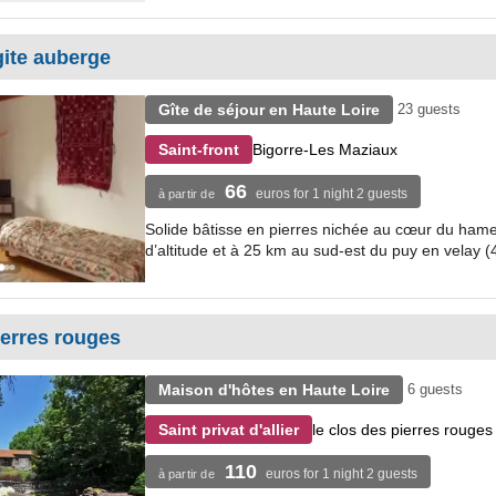
gite auberge
Gîte de séjour en Haute Loire
23 guests
Bigorre-Les Maziaux
Saint-front
66
euros for 1 night 2 guests
à partir de
Solide bâtisse en pierres nichée au cœur du hame
d’altitude et à 25 km au sud-est du puy en velay (4
ierres rouges
Maison d'hôtes en Haute Loire
6 guests
le clos des pierres rouge
Saint privat d'allier
110
euros for 1 night 2 guests
à partir de