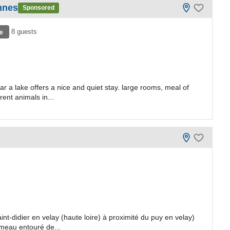
ennes
Sponsored
e
8 guests
ar a lake offers a nice and quiet stay. large rooms, meal of
rent animals in...
nt-didier en velay (haute loire) à proximité du puy en velay)
meau entouré de...