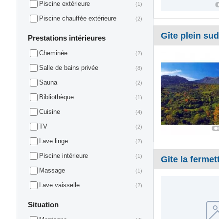
Piscine extérieure
(1)
Piscine chauffée extérieure
(2)
Gîte plein sud
Prestations intérieures
Cheminée
(2)
Salle de bains privée
(8)
Sauna
(2)
Bibliothèque
(1)
Cuisine
(4)
TV
(2)
Lave linge
(2)
Piscine intérieure
(1)
Gite la fermet
Massage
(1)
Lave vaisselle
(2)
Situation