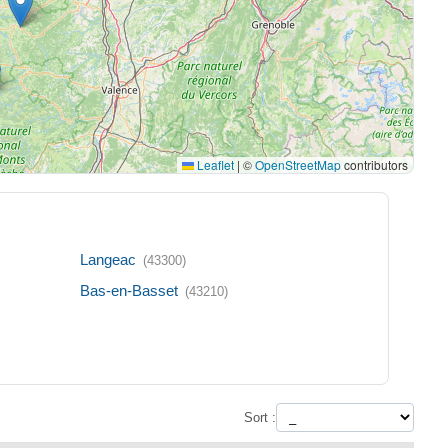
Leaflet
|
©
OpenStreetMap
contributors
Langeac
(43300)
Bas-en-Basset
(43210)
Sort :