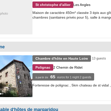
Les Angles
St christophe d'allier
Maison de caractère 450m² classée 3 épis aux gîte
photo
chambres (sanitaires privés pour 5), salle à mang
ne
Chambre d'hôte en Haute Loire
13 guests
2 Chemin de Ridet
Polignac
65
euros for 1 night 2 guests
à partir de
Forteresse de polignac , 5km chateau de st vidal 
able d'hôtes de margaridou