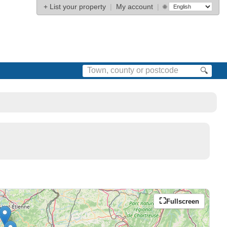
+
List your property
|
My account
|
🌐
🔍
Fullscreen