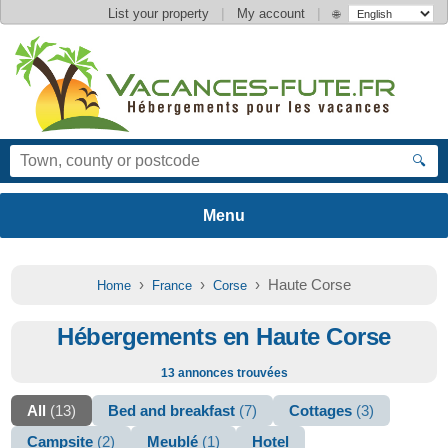
|
|
List your property
My account
🌐
🔍
›
›
› Haute Corse
Home
France
Corse
Hébergements en Haute Corse
13 annonces trouvées
All
(13)
Bed and breakfast
(7)
Cottages
(3)
Campsite
(2)
Meublé
(1)
Hotel