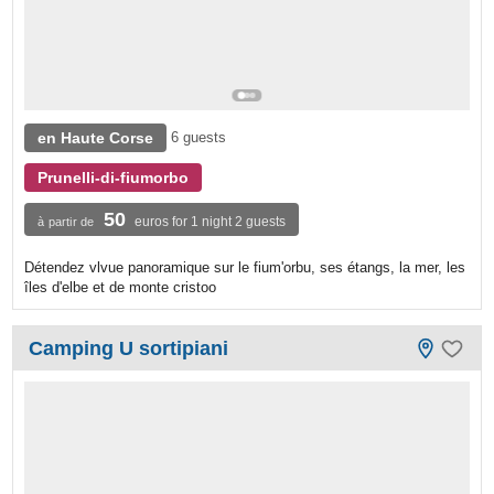
en Haute Corse
6 guests
Prunelli-di-fiumorbo
50
euros for 1 night 2 guests
à partir de
Détendez vlvue panoramique sur le fium'orbu, ses étangs, la mer, les
îles d'elbe et de monte cristoo
Camping U sortipiani