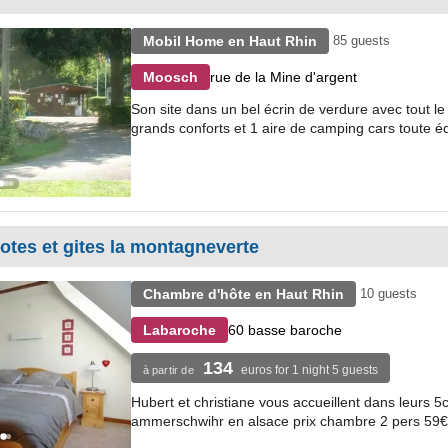
Mobil Home en Haut Rhin
85 guests
rue de la Mine d'argent
Moosch
Son site dans un bel écrin de verdure avec tout 
grands conforts et 1 aire de camping cars toute é
tes et gites la montagneverte
Chambre d'hôte en Haut Rhin
10 guests
60 basse baroche
Labaroche
134
euros for 1 night 5 guests
à partir de
Hubert et christiane vous accueillent dans leurs 5
ammerschwihr en alsace prix chambre 2 pers 59€/p