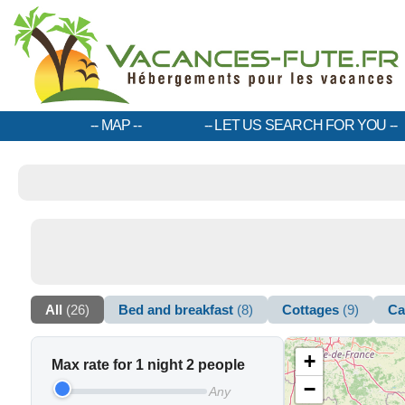
MAP
LET US SEARCH FOR YOU
All
(26)
Bed and breakfast
(8)
Cottages
(9)
Ca
+
Max rate for 1 night 2 people
−
Any