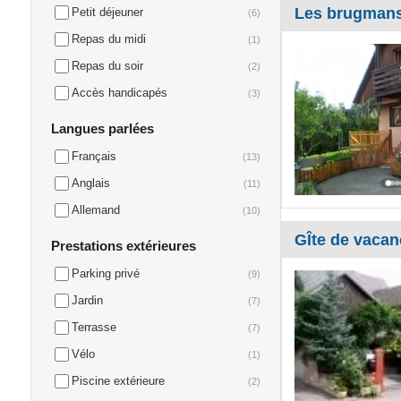
Les brugmans
Petit déjeuner
(6)
Repas du midi
(1)
Repas du soir
(2)
Accès handicapés
(3)
Langues parlées
Français
(13)
Anglais
(11)
Allemand
(10)
GÎte de vacan
Prestations extérieures
Parking privé
(9)
Jardin
(7)
Terrasse
(7)
Vélo
(1)
Piscine extérieure
(2)