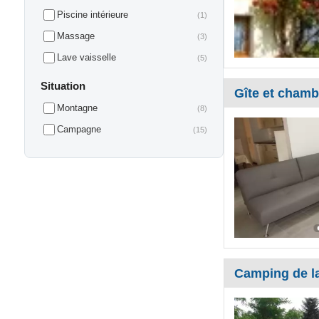
Piscine intérieure
(1)
Massage
(3)
Lave vaisselle
(5)
Situation
Gîte et chamb
Montagne
(8)
Campagne
(15)
Camping de la