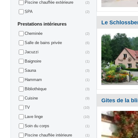
Piscine chauffée extérieure
(2)
SPA
(2)
Le Schlossbe
Prestations intérieures
Cheminée
(2)
Salle de bains privée
(6)
Jacuzzi
(2)
Baignoire
(1)
Sauna
(3)
Hammam
(1)
Bibliothèque
(3)
Cuisine
(9)
Gites de la bl
TV
(10)
Lave linge
(10)
Soin du corps
(1)
Piscine chauffée intérieure
(1)