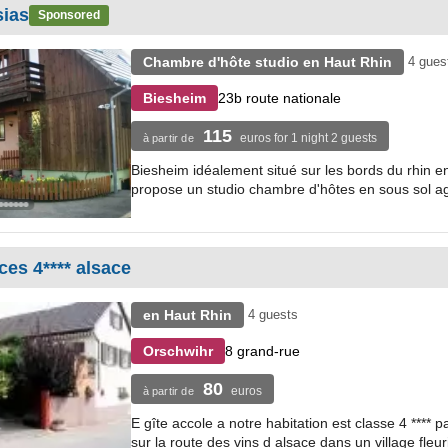
ias
Sponsored
Chambre d'hôte studio en Haut Rhin
4 gues
23b route nationale
Biesheim
115
euros for 1 night 2 guests
à partir de
Biesheim idéalement situé sur les bords du rhin 
propose un studio chambre d'hôtes en sous sol 
ces 4**** alsace
en Haut Rhin
4 guests
8 grand-rue
Orschwihr
80
euros
à partir de
E gîte accole a notre habitation est classe 4 **** p
sur la route des vins d alsace dans un village fleuri