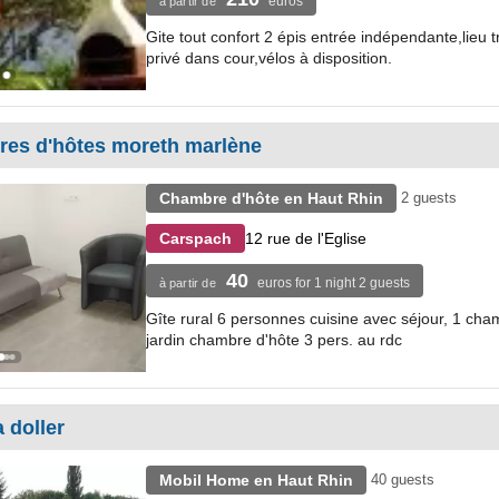
euros
à partir de
Gite tout confort 2 épis entrée indépendante,lieu t
privé dans cour,vélos à disposition.
res d'hôtes moreth marlène
Chambre d'hôte en Haut Rhin
2 guests
12 rue de l'Eglise
Carspach
40
euros for 1 night 2 guests
à partir de
Gîte rural 6 personnes cuisine avec séjour, 1 cham
jardin chambre d'hôte 3 pers. au rdc
 doller
Mobil Home en Haut Rhin
40 guests