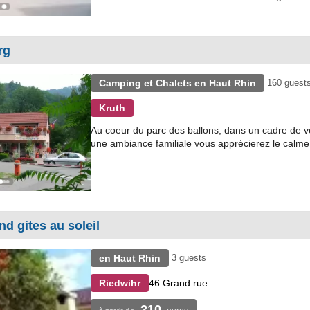
rg
Camping et Chalets en Haut Rhin
160 guest
Kruth
Au coeur du parc des ballons, dans un cadre de v
une ambiance familiale vous apprécierez le calme d
ind gites au soleil
en Haut Rhin
3 guests
46 Grand rue
Riedwihr
210