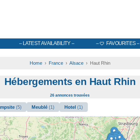
LATEST AVAILABILITY
FAVOURITES
Home
›
France
›
Alsace
› Haut Rhin
Hébergements en Haut Rhin
26 annonces trouvées
mpsite
(5)
Meublé
(1)
Hotel
(1)