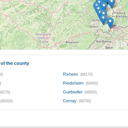
of the county
Rixheim
0)
(68170)
Riedisheim
)
(68400)
Guebwiller
68270)
(68500)
Cernay
(68260)
(68700)