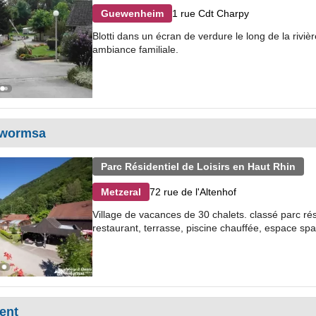
1 rue Cdt Charpy
Guewenheim
Blotti dans un écran de verdure le long de la rivièr
ambiance familiale.
a wormsa
Parc Résidentiel de Loisirs en Haut Rhin
72 rue de l'Altenhof
Metzeral
Village de vacances de 30 chalets. classé parc rés
restaurant, terrasse, piscine chauffée, espace spa
ent