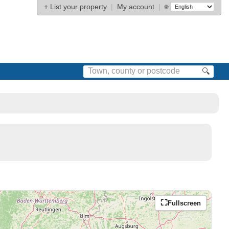
+
List your property
|
My account
|
🌐
🔍
Fullscreen