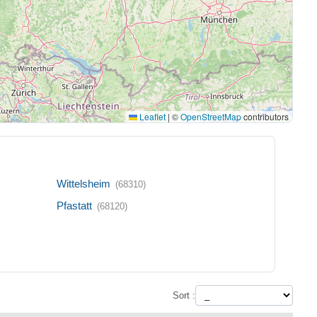
Leaflet
|
©
OpenStreetMap
contributors
Wittelsheim
(68310)
Pfastatt
(68120)
Sort :