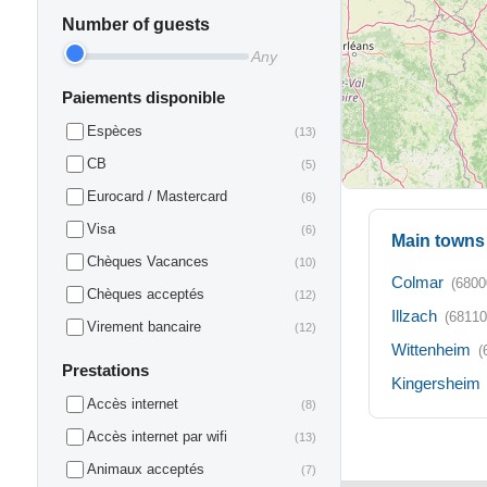
Number of guests
Any
Paiements disponible
Espèces
(13)
CB
(5)
Eurocard / Mastercard
(6)
Visa
(6)
Main towns 
Chèques Vacances
(10)
Colmar
(6800
Chèques acceptés
(12)
Illzach
(68110
Virement bancaire
(12)
Wittenheim
(
Prestations
Kingersheim
Accès internet
(8)
Accès internet par wifi
(13)
Animaux acceptés
(7)