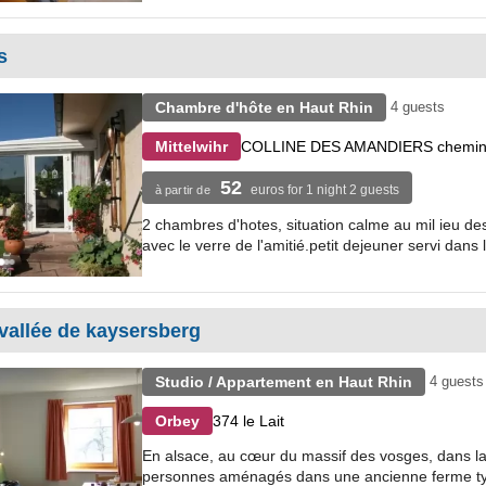
s
Chambre d'hôte en Haut Rhin
4 guests
COLLINE DES AMANDIERS chemin 
Mittelwihr
52
euros for 1 night 2 guests
à partir de
2 chambres d'hotes, situation calme au mil ieu des v
avec le verre de l'amitié.petit dejeuner servi dans
 vallée de kaysersberg
Studio / Appartement en Haut Rhin
4 guests
374 le Lait
Orbey
En alsace, au cœur du massif des vosges, dans la
personnes aménagés dans une ancienne ferme typ