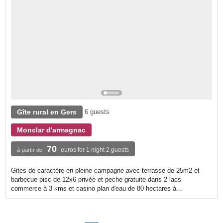
Gîte rural en Gers
6 guests
Monclar d'armagnac
70
euros for 1 night 2 guests
à partir de
Gites de caractère en pleine campagne avec terrasse de 25m2 et
barbecue pisc de 12x6 privée et peche gratuite dans 2 lacs
commerce à 3 kms et casino plan d'eau de 80 hectares à...