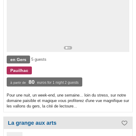
en Gers
5 guests
Pauilhac
80
euros for 1 night 2 guests
à partir de
Pour une nuit, un week-end, une semaine... loin du stress, sur notre
domaine paisible et magique vous profiterez d'une vue magnifique sur
les vallons du gers, la cité de lectoure...
La grange aux arts