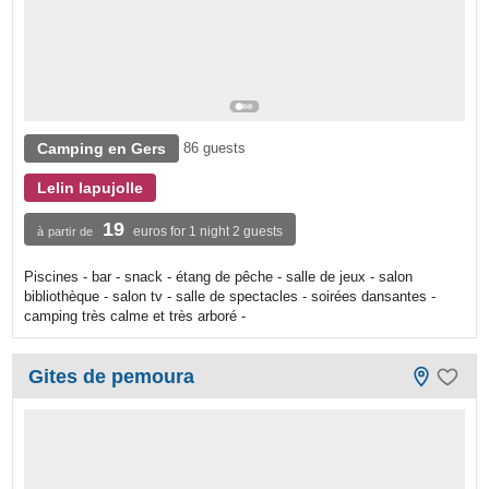
Camping en Gers
86 guests
Lelin lapujolle
19
euros for 1 night 2 guests
à partir de
Piscines - bar - snack - étang de pêche - salle de jeux - salon
bibliothèque - salon tv - salle de spectacles - soirées dansantes -
camping très calme et très arboré -
Gites de pemoura