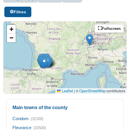
Filtres
+
Fullscreen
−
Leaflet
OpenStreetMap
|
©
contributors
Main towns of the county
Condom
(32100)
Fleurance
(32500)