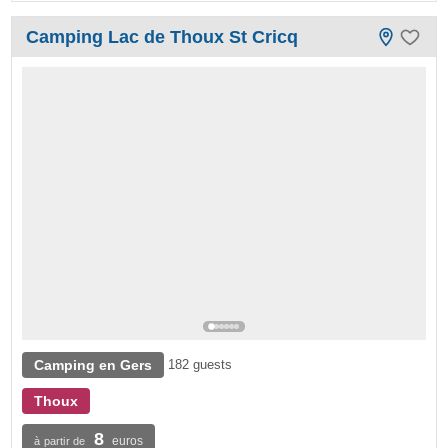
Camping Lac de Thoux St Cricq
Camping en Gers
182 guests
Thoux
8
euros
à partir de