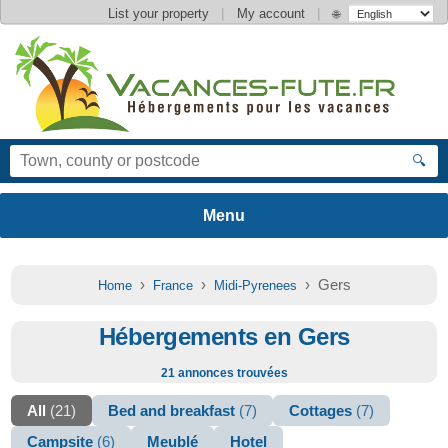
|
|
List your property
My account
🌐
🔍
›
›
› Gers
Home
France
Midi-Pyrenees
Hébergements en Gers
21 annonces trouvées
All
(21)
Bed and breakfast
(7)
Cottages
(7)
Campsite
(6)
Meublé
Hotel