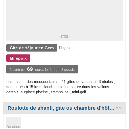
Gîte de séjour en Gers
11 guests
Mirepoix
69
euros for 1 night 2 guests
à partir de
Les chalets des mousquetaires , 11 gîtes de vacances 3 étoiles ,
sont situés à 15 kms d'auch en pleine nature dans les vallons
gersois. surplace piscine , trampoline , mini-golf...
Roulotte de shanti, gîte ou chambre d'hôtes de charme insolite, piscine, Lectoure, Gers, Midi-Pyrénées
No photo