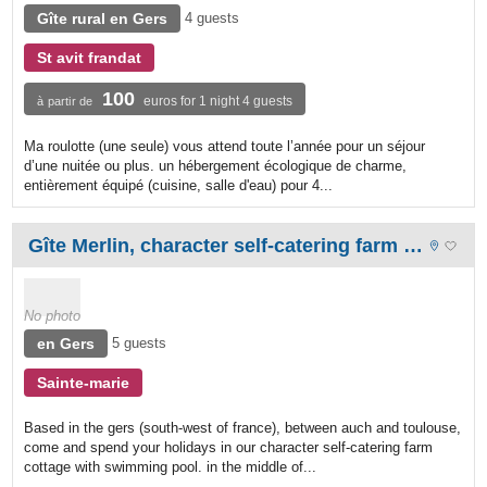
Gîte rural en Gers
4 guests
St avit frandat
100
euros for 1 night 4 guests
à partir de
Ma roulotte (une seule) vous attend toute l’année pour un séjour
d’une nuitée ou plus. un hébergement écologique de charme,
entièrement équipé (cuisine, salle d'eau) pour 4...
Gîte Merlin, character self-catering farm cottage with swimming pool
No photo
en Gers
5 guests
Sainte-marie
Based in the gers (south-west of france), between auch and toulouse,
come and spend your holidays in our character self-catering farm
cottage with swimming pool. in the middle of...