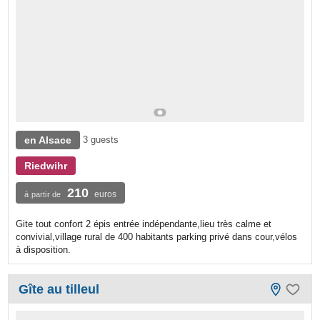
en Alsace
3 guests
Riedwihr
210
euros
à partir de
Gite tout confort 2 épis entrée indépendante,lieu très calme et
convivial,village rural de 400 habitants parking privé dans cour,vélos
à disposition.
Gîte au tilleul