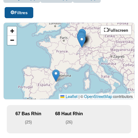
Filtres
+
Fullscreen
−
Leaflet
OpenStreetMap
|
©
contributors
67
Bas Rhin
68
Haut Rhin
(25)
(26)