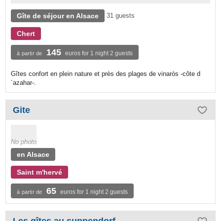
Gîte de séjour en Alsace
31 guests
Chert
145
euros for 1 night 2 guests
à partir de
Gîtes confort en plein nature et près des plages de vinaròs -côte d
´azahar-.
Gite
No photo
en Alsace
Saint m'hervé
65
euros for 1 night 2 guests
à partir de
Les gîtes au suppendorf