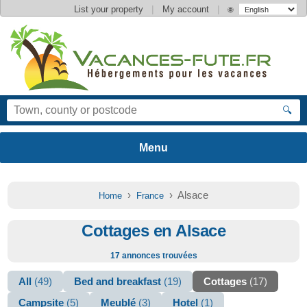
|
|
List your property
My account
🌐
🔍
›
› Alsace
Home
France
Cottages en Alsace
17 annonces trouvées
All
(49)
Bed and breakfast
(19)
Cottages
(17)
Campsite
(5)
Meublé
(3)
Hotel
(1)