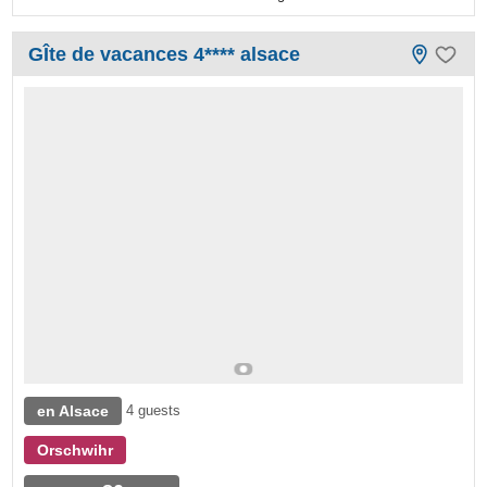
GÎte de vacances 4**** alsace
en Alsace
4 guests
Orschwihr