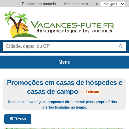
|
|
Publicar um anúncio
A minha conta
🌐
🔍
Promoções em casas de hóspedes e
casas de campo
3 ofertas
Descontos e vantagens propostos diretamente pelos proprietários —
ofertas limitadas no tempo.
Filtros