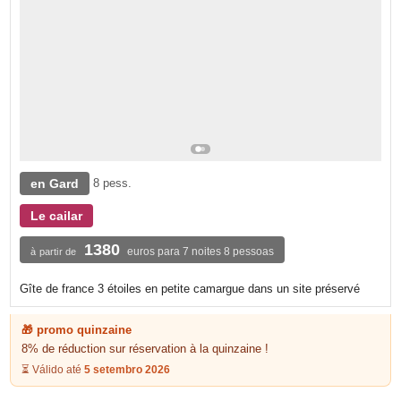
en Gard
8 pess.
Le cailar
1380
euros para 7 noites 8 pessoas
à partir de
Gîte de france 3 étoiles en petite camargue dans un site préservé
🎁 promo quinzaine
8% de réduction sur réservation à la quinzaine !
⏳ Válido até
5 setembro 2026