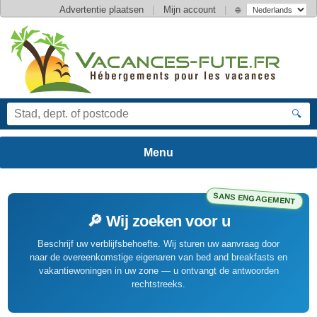
|
|
Advertentie plaatsen
Mijn account
🌐
🔍
SANS ENGAGEMENT
🔎 Wij zoeken voor u
Beschrijf uw verblijfsbehoefte. Wij sturen uw aanvraag door
naar de overeenkomstige eigenaren van bed and breakfasts en
vakantiewoningen in uw zone — u ontvangt de antwoorden
rechtstreeks.