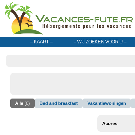
KAART
WIJ ZOEKEN VOOR U
Alle
(0)
Bed and breakfast
Vakantiewoningen
Açores