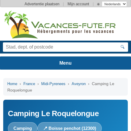
|
|
Advertentie plaatsen
Mijn account
🌐
🔍
›
›
›
› Camping Le
Home
France
Midi-Pyrenees
Aveyron
Roquelongue
Camping Le Roquelongue
Camping
📍 Boisse penchot (12300)