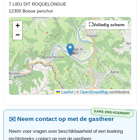
Situation
7 LIEU DIT ROQUELONGUE
✓ Campagne
12300 Boisse penchot
+
Volledig scherm
−
Leaflet
OpenStreetMap
|
©
contributors
SANS ENGAGEMENT
✉️ Neem contact op met de gastheer
Neem voor vragen over beschikbaarheid of een boeking
rechtstreeks contact op met de gastheer.