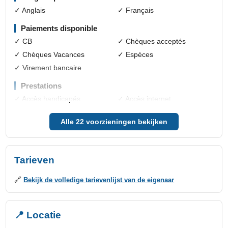
✓ Anglais
✓ Français
Paiements disponible
✓ CB
✓ Chèques acceptés
✓ Chèques Vacances
✓ Espèces
✓ Virement bancaire
Prestations
✓ Accès handicapés
✓ Accès internet
✓ Accès internet par wifi
✓ Animaux acceptés
Alle 22 voorzieningen bekijken
✓ Petit déjeuner
✓ Repas du soir
Prestations extérieures
✓ Barbecue
✓ Parking privé
Tarieven
✓ Piscine extérieure
✓ Terrasse
🔗
Bekijk de volledige tarievenlijst van de eigenaar
Prestations intérieures
✓ Accessoires pour bébé
✓ Douche
✓ Lave linge
📍 Locatie
✓ Micro-ondes