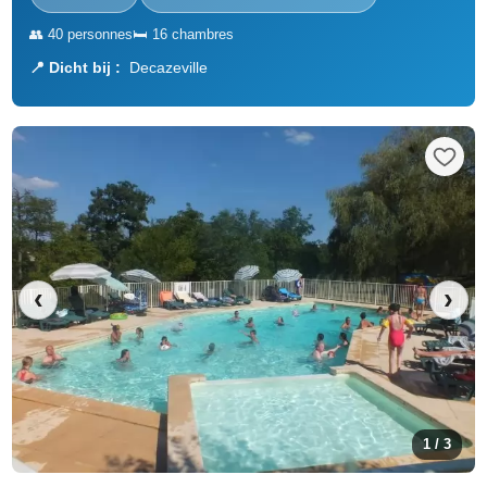
👥 40 personnes
🛏️ 16 chambres
📍 Dicht bij :
Decazeville
‹
›
1 / 3