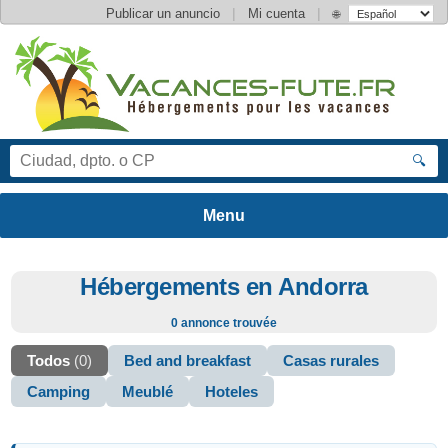
|
|
Publicar un anuncio
Mi cuenta
🌐
🔍
Hébergements en Andorra
0 annonce trouvée
Todos
(0)
Bed and breakfast
Casas rurales
Camping
Meublé
Hoteles