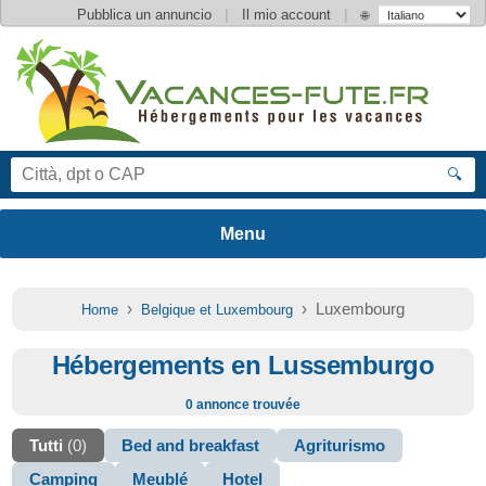
|
|
Pubblica un annuncio
Il mio account
🌐
🔍
›
› Luxembourg
Home
Belgique et Luxembourg
Hébergements en Lussemburgo
0 annonce trouvée
Tutti
(0)
Bed and breakfast
Agriturismo
Camping
Meublé
Hotel