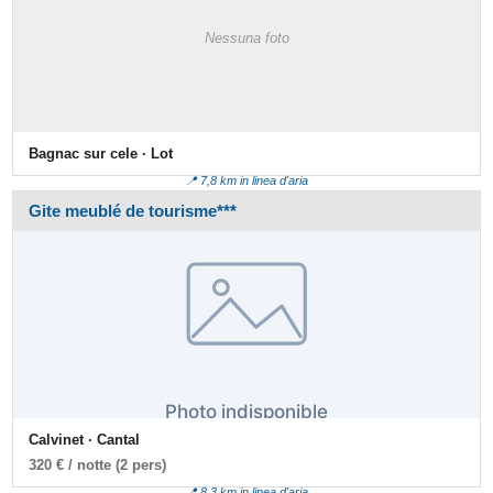
Nessuna foto
Bagnac sur cele · Lot
📍 7,8 km in linea d'aria
Gite meublé de tourisme***
Calvinet · Cantal
320 € / notte (2 pers)
📍 8,3 km in linea d'aria