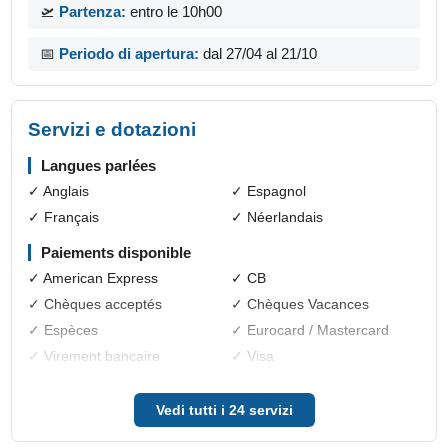
🛫
Partenza:
entro le 10h00
📅
Periodo di apertura:
dal 27/04 al 21/10
Servizi e dotazioni
Langues parlées
✓ Anglais
✓ Espagnol
✓ Français
✓ Néerlandais
Paiements disponible
✓ American Express
✓ CB
✓ Chèques acceptés
✓ Chèques Vacances
✓ Espèces
✓ Eurocard / Mastercard
✓ Virement bancaire
✓ Visa
Prestations
Vedi tutti i 24 servizi
✓ Accès internet
✓ Accès internet par wifi
✓ Animaux non acceptés
✓ Petit déjeuner