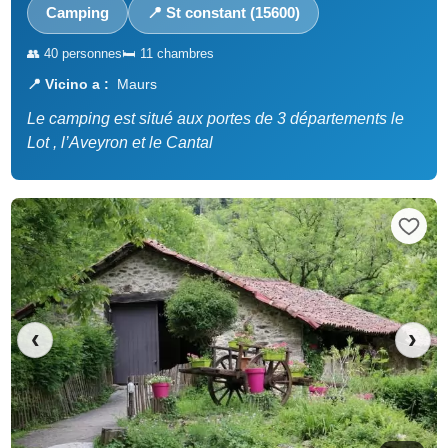
Camping
📍 St constant (15600)
👥 40 personnes
🛏️ 11 chambres
📍 Vicino a :
Maurs
Le camping est situé aux portes de 3 départements le
Lot , l’Aveyron et le Cantal
‹
›