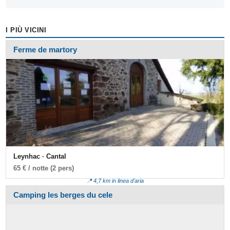
I PIÙ VICINI
Ferme de martory
Leynhac · Cantal
65 € / notte (2 pers)
📍 4,7 km in linea d'aria
Camping les berges du cele