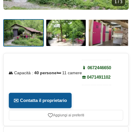
1 / 3
📱 0672446650
👥 Capacità :
40 persone
🛏️ 11 camere
☎️ 0471491102
✉️ Contatta il proprietario
Aggiungi ai preferiti