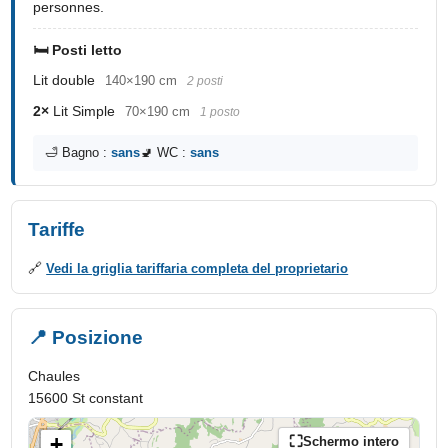
personnes.
🛏️ Posti letto
Lit double
140×190 cm
2 posti
2×
Lit Simple
70×190 cm
1 posto
🛁 Bagno :
sans
🚽 WC :
sans
Tariffe
🔗
Vedi la griglia tariffaria completa del proprietario
📍 Posizione
Chaules
15600 St constant
+
Schermo intero