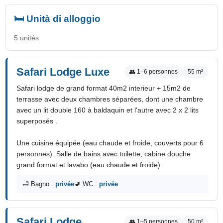
✓ Repas du soir
🛏️ Unità di alloggio
Prestations extérieures
5 unités
✓ Parking privé
✓ Piscine extérieure
✓ Terrasse
Safari Lodge Luxe
Prestations intérieures
👥 1–6 personnes
55 m²
✓ Lave linge
✓ Micro-ondes
Safari lodge de grand format 40m2 interieur + 15m2 de
terrasse avec deux chambres séparées, dont une chambre
Situation
avec un lit double 160 à baldaquin et l'autre avec 2 x 2 lits
✓ Campagne
✓ Montagne
superposés .
Une cuisine équipée (eau chaude et froide, couverts pour 6
personnes). Salle de bains avec toilette, cabine douche
grand format et lavabo (eau chaude et froide).
🛁 Bagno :
privée
🚽 WC :
privée
Safari Lodge
👥 1–5 personnes
50 m²