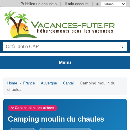
|
|
Pubblica un annuncio
Il mio account
🌐
🔍
›
›
›
› Camping moulin du
Home
France
Auvergne
Cantal
chaules
✨ Cabane dans les arbres
Camping moulin du chaules