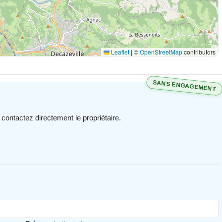
Leaflet
|
©
OpenStreetMap
contributors
SANS ENGAGEMENT
 contactez directement le propriétaire.