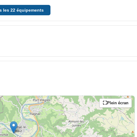
Situation
us les 22 équipements
✓ Campagne
Plein écran