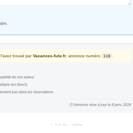
ire.
 l'avez trouvé par
Vacances-fute.fr
, annonce numéro
.
116
abilité de son auteur.
étaire (en direct).
tervient pas dans les réservations.
🕒 Annonce mise à jour le 8 janv. 2026
⚡ 4.0 ms · cache