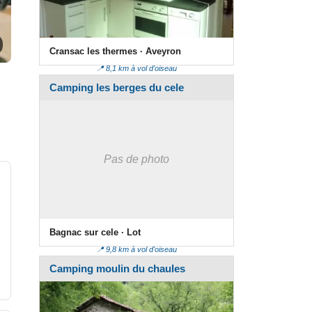
Cransac les thermes · Aveyron
📍 8,1 km à vol d'oiseau
Camping les berges du cele
Pas de photo
Bagnac sur cele · Lot
📍 9,8 km à vol d'oiseau
Camping moulin du chaules