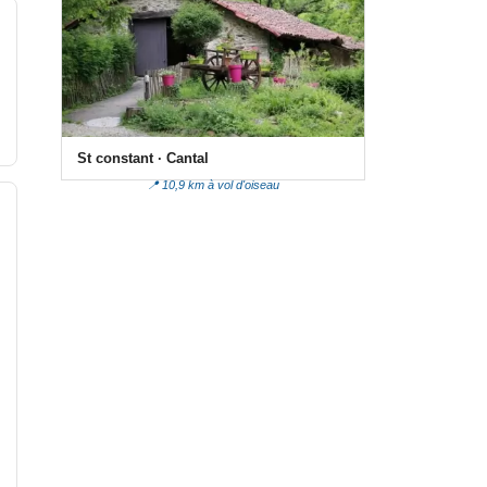
St constant · Cantal
📍 10,9 km à vol d'oiseau