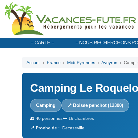
CARTE
NOUS RECHERCHONS PO
Accueil
›
France
›
Midi-Pyrenees
›
Aveyron
› Campin
Camping Le Roquel
Camping
📍 Boisse penchot (12300)
👥 40 personnes
🛏️ 16 chambres
📍 Proche de :
Decazeville