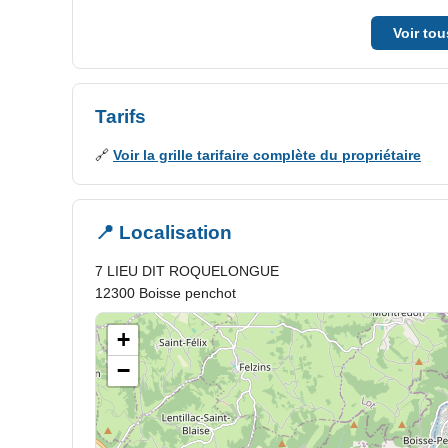
Prestations intérieures
Voir to
✓ Accessoires pour bébé
✓ Douche
✓ Lave linge
✓ Micro-ondes
Tarifs
🔗
Voir la grille tarifaire complète du propriétaire
📍 Localisation
7 LIEU DIT ROQUELONGUE
12300 Boisse penchot
+
−